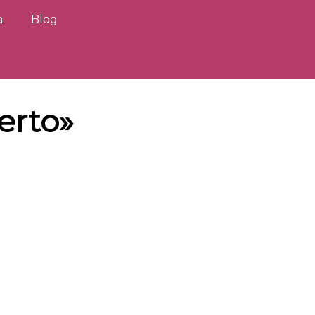
a
Blog
erto»