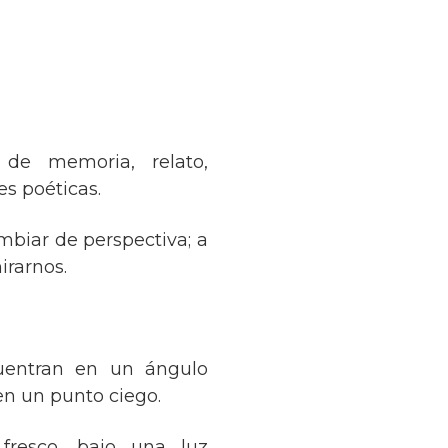
 de memoria, relato,
s poéticas.
mbiar de perspectiva; a
irarnos.
uentran en un ángulo
 en un punto ciego.
fresco, bajo una luz