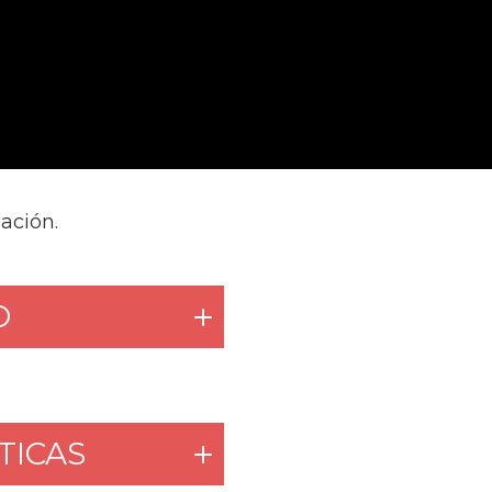
ación.
O
TICAS