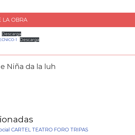
 LA OBRA
Descarga
ECNICO-1
Descarga
de Niña da la luh
cionadas