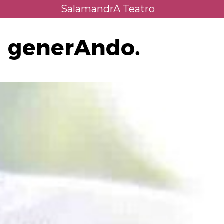
Saltar
SalamandrA Teatro
al
contenido
generAndo.