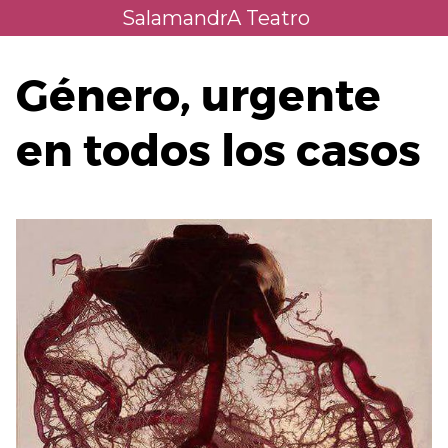
Saltar
SalamandrA Teatro
al
contenido
Género, urgente
en todos los casos