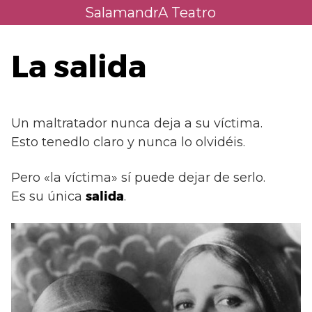
Saltar
SalamandrA Teatro
al
contenido
La salida
​Un maltratador nunca deja a su víctima.
Esto tenedlo claro y nunca lo olvidéis.
​Pero «la víctima» sí puede dejar de serlo.
​Es su única
salida
.