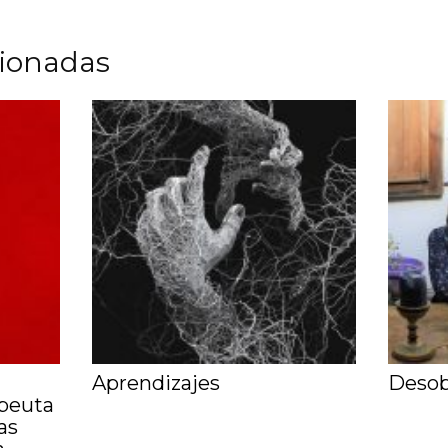
cionadas
Aprendizajes
Desob
apeuta
as