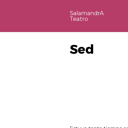
Saltar
al
SalamandrA
contenido
Teatro
Sed