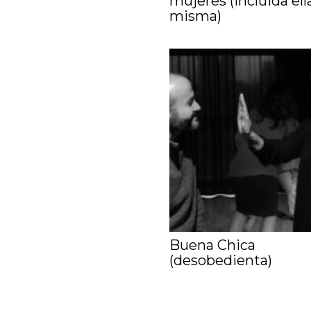
mujeres (incluida ell
misma)
Buena Chica
(desobedienta)